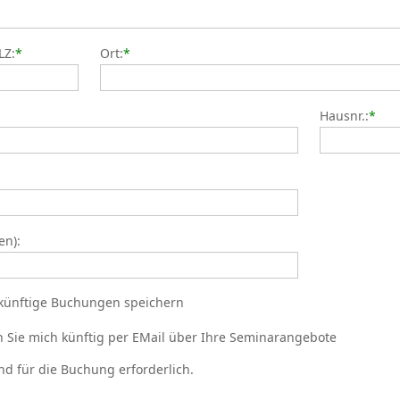
LZ:
*
Ort:
*
Hausnr.:
*
en):
künftige Buchungen speichern
en Sie mich künftig per EMail über Ihre Seminarangebote
nd für die Buchung erforderlich.