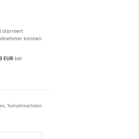
 storniert
teilnehmer können
00 EUR
bei
en, Teilnehmerlisten