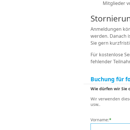
Mitglieder 
Stornieru
Anmeldungen kön
werden. Danach is
Sie gern kurzfris
Für kostenlose S
fehlender Teilnah
Buchung für f
Wie dürfen wir Sie
Wir verwenden diese
usw..
Vorname:
*