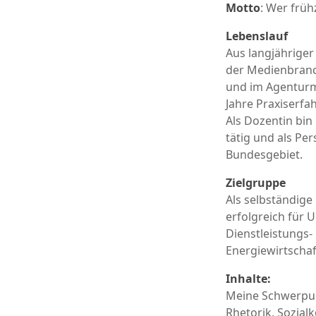
Motto
: Wer frühz
Lebenslauf
Aus langjähriger
der Medienbranch
und im Agenturm
Jahre Praxiserf
Als Dozentin bin
tätig und als Pe
Bundesgebiet.
Zielgruppe
Als selbständige
erfolgreich für
Dienstleistungs-
Energiewirtschaf
Inhalte:
Meine Schwerpun
Rhetorik, Sozial