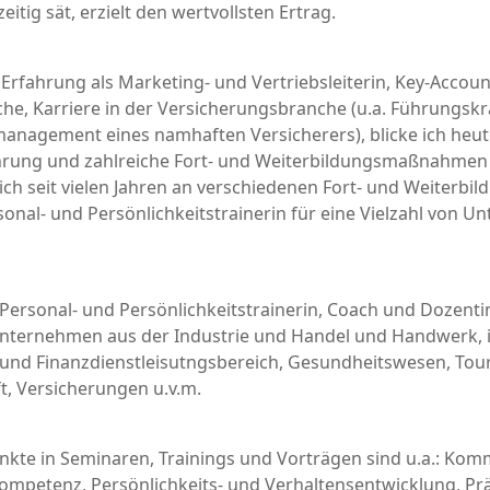
eitig sät, erzielt den wertvollsten Ertrag.
 Erfahrung als Marketing- und Vertriebsleiterin, Key-Accou
e, Karriere in der Versicherungsbranche (u.a. Führungskra
anagement eines namhaften Versicherers), blicke ich heut
ahrung und zahlreiche Fort- und Weiterbildungsmaßnahmen
 ich seit vielen Jahren an verschiedenen Fort- und Weiterbil
rsonal- und Persönlichkeitstrainerin für eine Vielzahl von 
 Personal- und Persönlichkeitstrainerin, Coach und Dozentin
 Unternehmen aus der Industrie und Handel und Handwerk, 
 und Finanzdienstleisutngsbereich, Gesundheitswesen, Touri
t, Versicherungen u.v.m.
kte in Seminaren, Trainings und Vorträgen sind u.a.: Ko
kompetenz, Persönlichkeits- und Verhaltensentwicklung, Pr