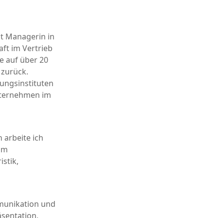
nt Managerin in
ft im Vertrieb
e auf über 20
 zurück.
dungsinstituten
Unternehmen im
 arbeite ich
im
stik,
mmunikation und
äsentation,