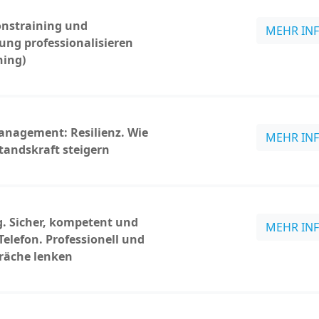
nstraining und
MEHR IN
ng professionalisieren
hing)
nagement: Resilienz. Wie
MEHR IN
standskraft steigern
g. Sicher, kompetent und
MEHR IN
Telefon. Professionell und
räche lenken