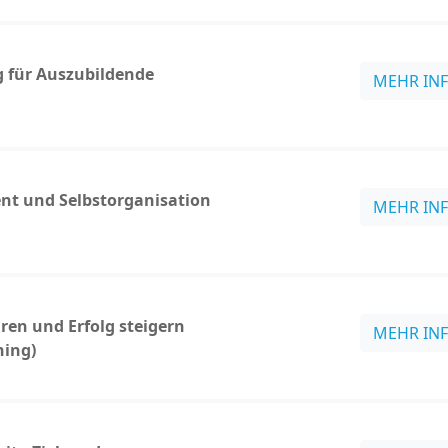
g für Auszubildende
MEHR IN
t und Selbstorganisation
MEHR IN
ren und Erfolg steigern
MEHR IN
hing)