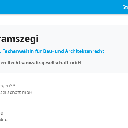
St
ramszegi
 Fachanwältin für Bau- und Architektenrecht
gen Rechtsanwaltsgesellschaft mbH
legen**
sellschaft mbH
de
nkte