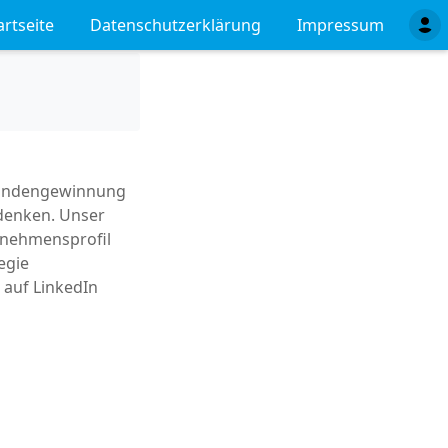
artseite
Datenschutzerklärung
Impressum
 Kundengewinnung
denken. Unser
rnehmensprofil
egie
t auf LinkedIn