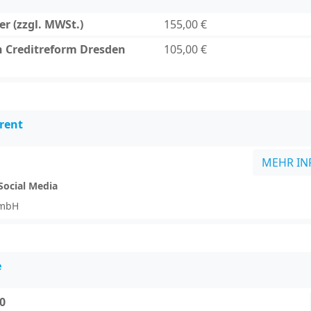
r (zzgl. MWSt.)
155,00 €
n Creditreform Dresden
105,00 €
rent
MEHR IN
Social Media
GmbH
e
00