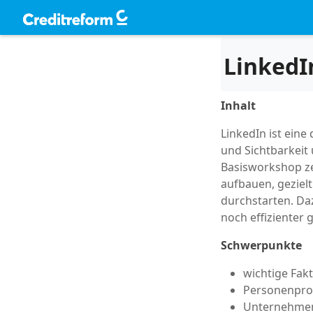
LinkedI
Inhalt
LinkedIn ist ein
und Sichtbarkei
Basisworkshop ze
aufbauen, gezielt
durchstarten. Daz
noch effizienter g
Schwerpunkte
wichtige Fak
Personenprof
Unternehmen